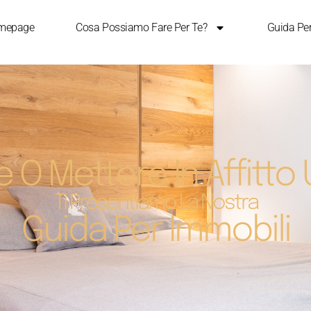
mepage
Cosa Possiamo Fare Per Te?
Guida Pe
 O Mettere In Affitto
Ti Presentiamo La Nostra
Guida Per Immobili