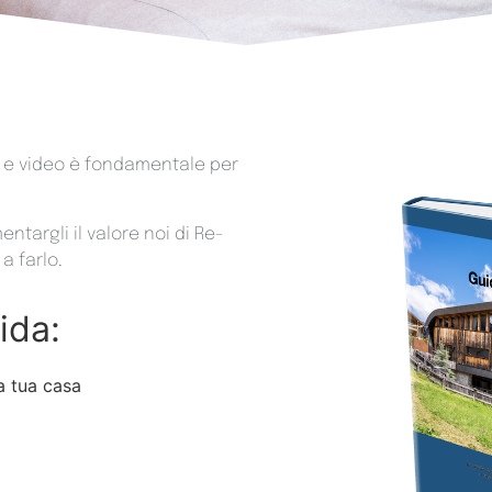
o e video è fondamentale per
entargli il valore noi di Re-
a farlo.
ida:
a tua casa